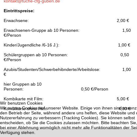
kontakt@tuche-cfg-guben.de
Eintrittspreise:
Erwachsene: 2,00 €
Erwachsenen-Gruppe ab 10 Personen: 1,50
€/Person
Kinder/Jugendliche /6-16 J.): 1,00 €
Schülergruppen ab 10 Personen: 0,50
€/Person
Azubis/Studenten/Schwerbehibnderte/Arbeitslose: 1,00
€
hier Gruppen ab 10
Personen: 0,50 €/Person
Kombikarte mit Film: 5,00 €
Wir benutzen Cookies
Wir nutzen Cookies auf unserer Website. Einige von ihnen sind essenzie
Kombikarte ohne Film: 4,00 €
den Betrieb der Seite, während andere uns helfen, diese Website und 
Nutzererfahrung zu verbessern (Tracking Cookies). Sie können selbst
entscheiden, ob Sie die Cookies zulassen möchten. Bitte beachten Sie
bei einer Ablehnung womöglich nicht mehr alle Funktionalitäten der Sei
Verfügung stehen.